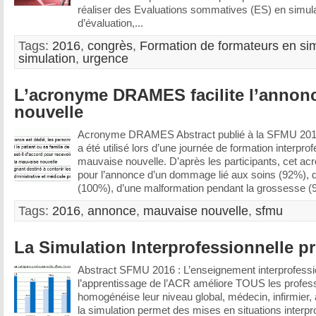
réaliser des Evaluations sommatives (ES) en simulati
d’évaluation,...
Tags:
2016
,
congrès
,
Formation de formateurs en sim
simulation
,
urgence
L’acronyme DRAMES facilite l’annon
nouvelle
Acronyme DRAMES Abstract publié à la SFMU 20
a été utilisé lors d’une journée de formation interpro
mauvaise nouvelle. D’après les participants, cet acr
pour l’annonce d’un dommage lié aux soins (92%), d
(100%), d’une malformation pendant la grossesse (
Tags:
2016
,
annonce
,
mauvaise nouvelle
,
sfmu
La Simulation Interprofessionnelle pr
Abstract SFMU 2016 : L’enseignement interprofessi
l’apprentissage de l’ACR améliore TOUS les profess
homogénéise leur niveau global, médecin, infirmier, 
la simulation permet des mises en situations interpr